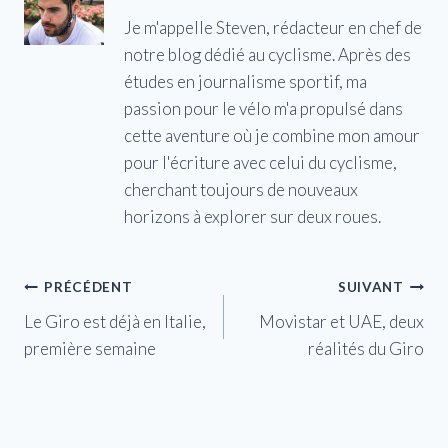
Je m'appelle Steven, rédacteur en chef de
notre blog dédié au cyclisme. Après des
études en journalisme sportif, ma
passion pour le vélo m'a propulsé dans
cette aventure où je combine mon amour
pour l'écriture avec celui du cyclisme,
cherchant toujours de nouveaux
horizons à explorer sur deux roues.
Navigation
PRÉCÉDENT
SUIVANT
Le Giro est déjà en Italie,
Movistar et UAE, deux
de
première semaine
réalités du Giro
l’article