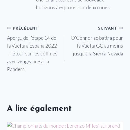
horizons à explorer sur deux roues.
Navigation
PRÉCÉDENT
SUIVANT
Aperçu de l’étape 14 de
O’Connor se battra pour
de
la Vuelta a España 2022
la Vuelta GC au moins
l’article
– retour sur les collines
jusqu’à la Sierra Nevada
avec vengeance à La
Pandera
A lire également