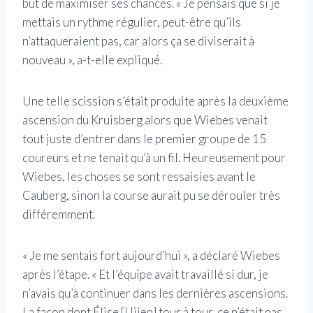
but de maximiser ses chances. « Je pensais que si je
mettais un rythme régulier, peut-être qu’ils
n’attaqueraient pas, car alors ça se diviserait à
nouveau », a-t-elle expliqué.
Une telle scission s’était produite après la deuxième
ascension du Kruisberg alors que Wiebes venait
tout juste d’entrer dans le premier groupe de 15
coureurs et ne tenait qu’à un fil. Heureusement pour
Wiebes, les choses se sont ressaisies avant le
Cauberg, sinon la course aurait pu se dérouler très
différemment.
« Je me sentais fort aujourd’hui », a déclaré Wiebes
après l’étape. « Et l’équipe avait travaillé si dur, je
n’avais qu’à continuer dans les dernières ascensions.
La façon dont Élise [Uijen] tour à tour, ce n’était pas