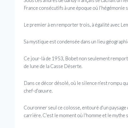
Sous ces allures de dandy français se cachait un f
France consécutifs à une époque où l'hégémonie se
Le premier à en remporter trois, à égalité avec L
Sa mystique est condensée dans un lieu géographiq
Ce jour-là de 1953, Bobet non seulement remporte 
de lune de la Casse Déserte.
Dans ce décor désolé, où le silence n'est rompu qu
chef-d'œuvre.
Couronner seul ce colosse, entouré d'un paysage qu
carrière. C'est le moment où l'homme et le mythe 