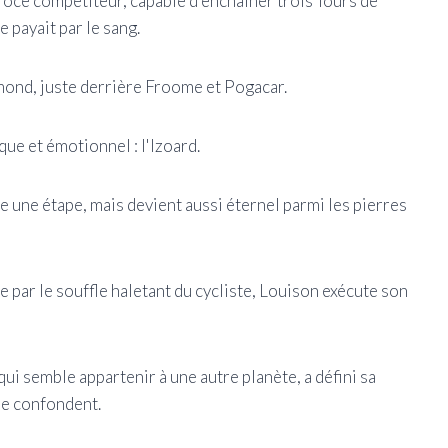
éroce compétiteur, capable d'enchaîner trois Tours de
 payait par le sang.
emond, juste derrière Froome et Pogacar.
ue et émotionnel : l'Izoard.
une étape, mais devient aussi éternel parmi les pierres
e par le souffle haletant du cycliste, Louison exécute son
i semble appartenir à une autre planète, a défini sa
se confondent.