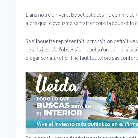
Dans notre univers, Bobet est dessiné comme ce « 
alors que le cyclisme sentait encore la boue et le 
Sa silhouette représentait la transition définitive v
détails jusqu'à l'obsession, quelqu'un qui ne lais
élégance naturelle. Il ne faut toutefois pas confond