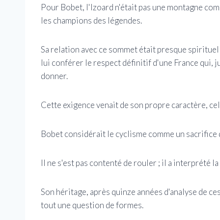
Pour Bobet, l'Izoard n'était pas une montagne comme
les champions des légendes.
Sa relation avec ce sommet était presque spirituell
lui conférer le respect définitif d'une France qui, j
donner.
Cette exigence venait de son propre caractère, celu
Bobet considérait le cyclisme comme un sacrifice qu
Il ne s'est pas contenté de rouler ; il a interprété l
Son héritage, après quinze années d'analyse de ces 
tout une question de formes.