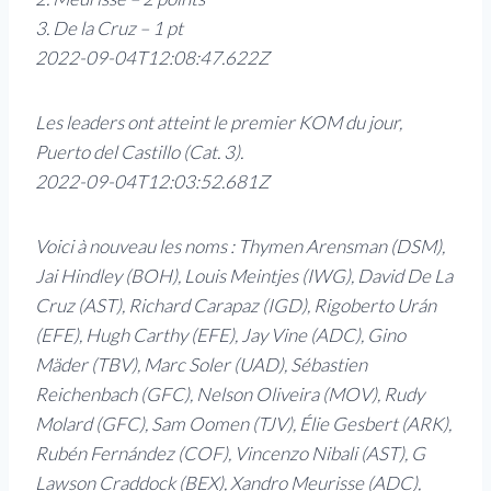
3. De la Cruz – 1 pt
2022-09-04T12:08:47.622Z
Les leaders ont atteint le premier KOM du jour,
Puerto del Castillo (Cat. 3).
2022-09-04T12:03:52.681Z
Voici à nouveau les noms : Thymen Arensman (DSM),
Jai Hindley (BOH), Louis Meintjes (IWG), David De La
Cruz (AST), Richard Carapaz (IGD), Rigoberto Urán
(EFE), Hugh Carthy (EFE), Jay Vine (ADC), Gino
Mäder (TBV), Marc Soler (UAD), Sébastien
Reichenbach (GFC), Nelson Oliveira (MOV), Rudy
Molard (GFC), Sam Oomen (TJV), Élie Gesbert (ARK),
Rubén Fernández (COF), Vincenzo Nibali (AST), G
Lawson Craddock (BEX), Xandro Meurisse (ADC),