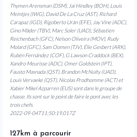
Thymen Arensman (DSM), Jai Hindley (BOH), Louis
Meintjes (IWG), David De La Cruz (AST), Richard
Carapaz (IGD), Rigoberto Urán (EFE), Jay Vine (ADC),
Gino Mäder (TBV), Marc Soler (UAD), Sébastien
Reichenbach (GFC), Nelson Oliveira (MOV), Rudy
Molard (GFC), Sam Oomen (TJV), Élie Gesbert (ARK),
Rubén Fernández (COF), G Lawson Craddock (BEX),
Xandro Meurisse (ADC), Omer Goldstein (IPT),
Fausto Masnada (QST), Brandon McNulty (UAD),
Louis Vervaeke (QST), Nicolas Prodhomme (ACT) et
Xabier Mikel Azparren (EUS) sont dans le groupe de
chasse. Ils sont sur le point de faire le pont avec les
trois chefs.
2022-09-04T11:50:19.017Z
127km à parcourir