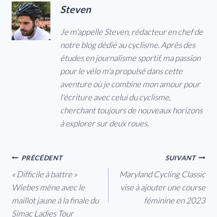
Steven
Je m'appelle Steven, rédacteur en chef de
notre blog dédié au cyclisme. Après des
études en journalisme sportif, ma passion
pour le vélo m'a propulsé dans cette
aventure où je combine mon amour pour
l'écriture avec celui du cyclisme,
cherchant toujours de nouveaux horizons
à explorer sur deux roues.
Navigation
PRÉCÉDENT
SUIVANT
« Difficile à battre »
Maryland Cycling Classic
de
Wiebes mène avec le
vise à ajouter une course
l’article
maillot jaune à la finale du
féminine en 2023
Simac Ladies Tour