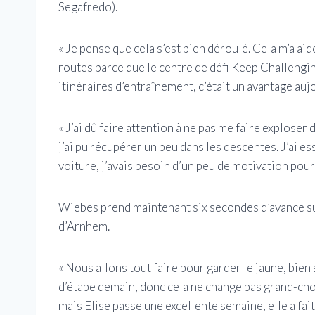
Segafredo).
« Je pense que cela s’est bien déroulé. Cela m’a ai
routes parce que le centre de défi Keep Challengi
itinéraires d’entraînement, c’était un avantage auj
« J’ai dû faire attention à ne pas me faire explose
j’ai pu récupérer un peu dans les descentes. J’ai ess
voiture, j’avais besoin d’un peu de motivation pour
Wiebes prend maintenant six secondes d’avance sur
d’Arnhem.
« Nous allons tout faire pour garder le jaune, bien
d’étape demain, donc cela ne change pas grand-chos
mais Elise passe une excellente semaine, elle a fait