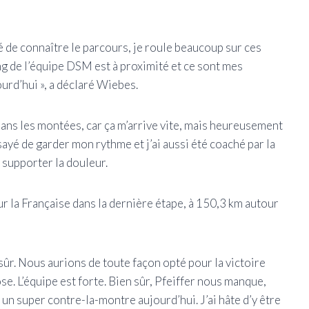
dé de connaître le parcours, je roule beaucoup sur ces
ng de l’équipe DSM est à proximité et ce sont mes
ourd’hui », a déclaré Wiebes.
r dans les montées, car ça m’arrive vite, mais heureusement
ayé de garder mon rythme et j’ai aussi été coaché ​​par la
 supporter la douleur.
 la Française dans la dernière étape, à 150,3 km autour
 sûr. Nous aurions de toute façon opté pour la victoire
e. L’équipe est forte. Bien sûr, Pfeiffer nous manque,
 un super contre-la-montre aujourd’hui. J’ai hâte d’y être