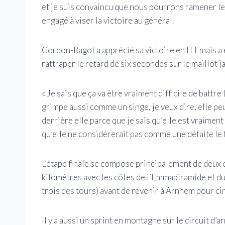
et je suis convaincu que nous pourrons ramener le 
engagé à viser la victoire au général.
Cordon-Ragot a apprécié sa victoire en ITT mais a ét
rattraper le retard de six secondes sur le maillot j
« Je sais que ça va être vraiment difficile de battr
grimpe aussi comme un singe, je veux dire, elle peu
derrière elle parce que je sais qu’elle est vraimen
qu’elle ne considérerait pas comme une défaite le
L’étape finale se compose principalement de deux c
kilomètres avec les côtes de l’Emmapiramide et 
trois des tours) avant de revenir à Arnhem pour cinq
Il y a aussi un sprint en montagne sur le circuit d’