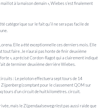
maillot à la maison demain », Wiebes s’est finalement
é catégorique sur le fait qu’il ne sera pas facile de
aune.
e Lorena. Elle a été exceptionnelle ces derniers mois. Elle
t tout faire. Je n’aurai pas honte de finir deuxième
t forte », a précisé Cordon-Ragot qui a clairement indiqué
 fait de terminer deuxième derrière Wiebes.
ircuits : Le peloton effectuera sept tours de 14
du Zijpenberg (comptant pour le classement QOM sur
 tours d’un circuit de huit kilomètres. circuit.
arrivée, mais le Zijpendaalseweg n’est pas aussi raide que