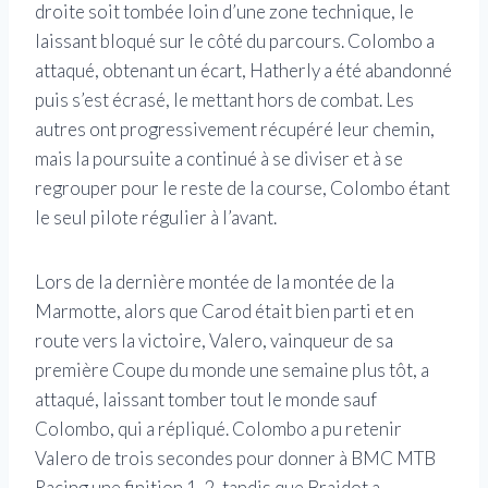
droite soit tombée loin d’une zone technique, le
laissant bloqué sur le côté du parcours. Colombo a
attaqué, obtenant un écart, Hatherly a été abandonné
puis s’est écrasé, le mettant hors de combat. Les
autres ont progressivement récupéré leur chemin,
mais la poursuite a continué à se diviser et à se
regrouper pour le reste de la course, Colombo étant
le seul pilote régulier à l’avant.
Lors de la dernière montée de la montée de la
Marmotte, alors que Carod était bien parti et en
route vers la victoire, Valero, vainqueur de sa
première Coupe du monde une semaine plus tôt, a
attaqué, laissant tomber tout le monde sauf
Colombo, qui a répliqué. Colombo a pu retenir
Valero de trois secondes pour donner à BMC MTB
Racing une finition 1-2, tandis que Braidot a