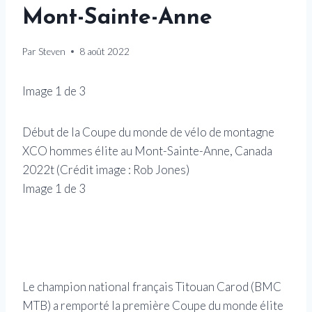
Mont-Sainte-Anne
Par
Steven
8 août 2022
Image
1
de
3
Début de la Coupe du monde de vélo de montagne
Le c
XCO hommes élite au Mont-Sainte-Anne, Canada
remp
2022t
(Crédit image :
Rob Jones
)
Elit
Image
1
de
3
mon
(Cré
Ima
Le champion national français Titouan Carod (BMC
MTB) a remporté la première Coupe du monde élite