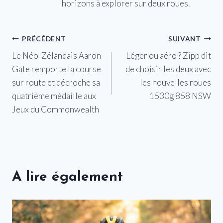
horizons à explorer sur deux roues.
Navigation
PRÉCÉDENT
SUIVANT
Le Néo-Zélandais Aaron
Léger ou aéro ? Zipp dit
de
Gate remporte la course
de choisir les deux avec
l’article
sur route et décroche sa
les nouvelles roues
quatrième médaille aux
1530g 858 NSW
Jeux du Commonwealth
A lire également