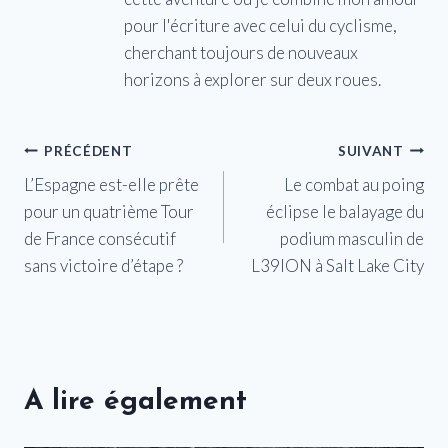
pour l'écriture avec celui du cyclisme,
cherchant toujours de nouveaux
horizons à explorer sur deux roues.
Navigation
PRÉCÉDENT
SUIVANT
L’Espagne est-elle prête
Le combat au poing
de
pour un quatrième Tour
éclipse le balayage du
l’article
de France consécutif
podium masculin de
sans victoire d’étape ?
L39ION à Salt Lake City
A lire également