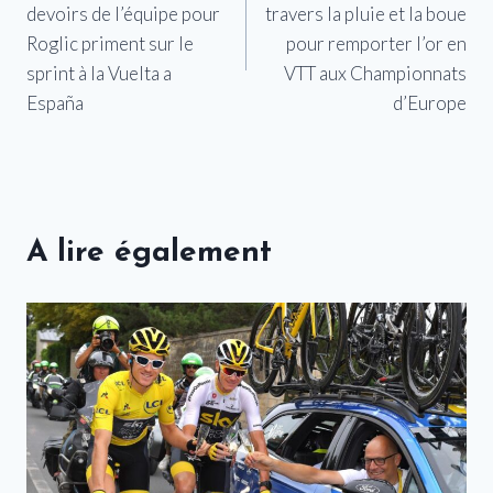
devoirs de l’équipe pour
travers la pluie et la boue
l’article
Roglic priment sur le
pour remporter l’or en
sprint à la Vuelta a
VTT aux Championnats
España
d’Europe
A lire également