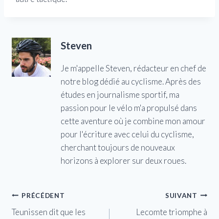
Steven
Je m'appelle Steven, rédacteur en chef de
notre blog dédié au cyclisme. Après des
études en journalisme sportif, ma
passion pour le vélo m'a propulsé dans
cette aventure où je combine mon amour
pour l'écriture avec celui du cyclisme,
cherchant toujours de nouveaux
horizons à explorer sur deux roues.
Navigation
PRÉCÉDENT
SUIVANT
Teunissen dit que les
Lecomte triomphe à
de