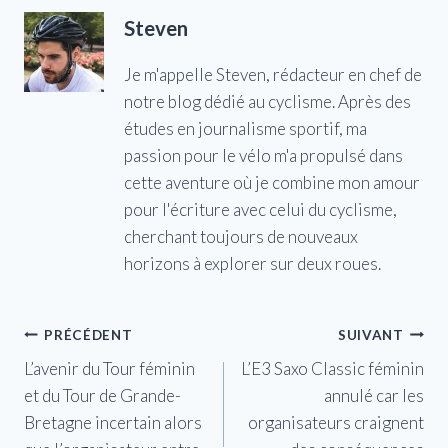
Steven
Je m'appelle Steven, rédacteur en chef de
notre blog dédié au cyclisme. Après des
études en journalisme sportif, ma
passion pour le vélo m'a propulsé dans
cette aventure où je combine mon amour
pour l'écriture avec celui du cyclisme,
cherchant toujours de nouveaux
horizons à explorer sur deux roues.
Navigation
PRÉCÉDENT
SUIVANT
L’avenir du Tour féminin
L’E3 Saxo Classic féminin
de
et du Tour de Grande-
annulé car les
l’article
Bretagne incertain alors
organisateurs craignent