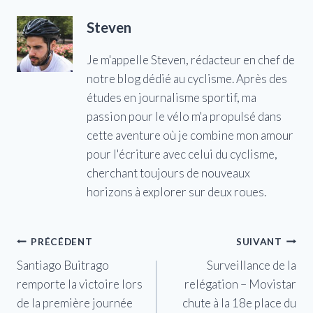
Steven
Je m'appelle Steven, rédacteur en chef de
notre blog dédié au cyclisme. Après des
études en journalisme sportif, ma
passion pour le vélo m'a propulsé dans
cette aventure où je combine mon amour
pour l'écriture avec celui du cyclisme,
cherchant toujours de nouveaux
horizons à explorer sur deux roues.
Navigation
PRÉCÉDENT
SUIVANT
Santiago Buitrago
Surveillance de la
de
remporte la victoire lors
relégation – Movistar
l’article
de la première journée
chute à la 18e place du