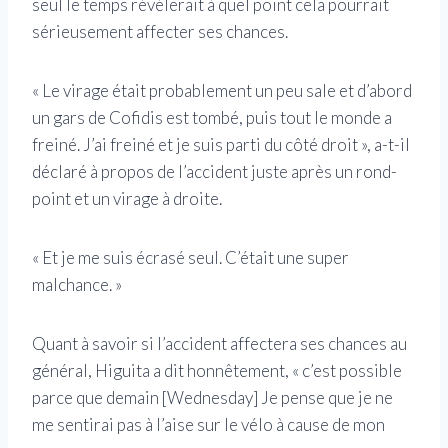
seul le temps révélerait à quel point cela pourrait
sérieusement affecter ses chances.
« Le virage était probablement un peu sale et d’abord
un gars de Cofidis est tombé, puis tout le monde a
freiné. J’ai freiné et je suis parti du côté droit », a-t-il
déclaré à propos de l’accident juste après un rond-
point et un virage à droite.
« Et je me suis écrasé seul. C’était une super
malchance. »
Quant à savoir si l’accident affectera ses chances au
général, Higuita a dit honnêtement, « c’est possible
parce que demain [Wednesday] Je pense que je ne
me sentirai pas à l’aise sur le vélo à cause de mon