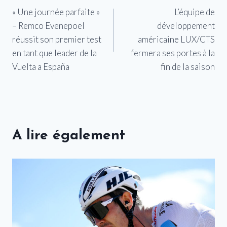
« Une journée parfaite »
L’équipe de
de
– Remco Evenepoel
développement
l’article
réussit son premier test
américaine LUX/CTS
en tant que leader de la
fermera ses portes à la
Vuelta a España
fin de la saison
A lire également