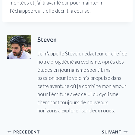
montées et j’ai travaillé dur pour maintenir
l’échappée », a-t-elle décrit la course.
Steven
Je m'appelle Steven, rédacteur en chef de
notre blog dédié au cyclisme. Après des
études en journalisme sportif, ma
passion pour le vélo m'a propulsé dans
cette aventure où je combine mon amour
pour l'écriture avec celui du cyclisme,
cherchant toujours de nouveaux
horizons à explorer sur deux roues.
Navigation
PRÉCÉDENT
SUIVANT