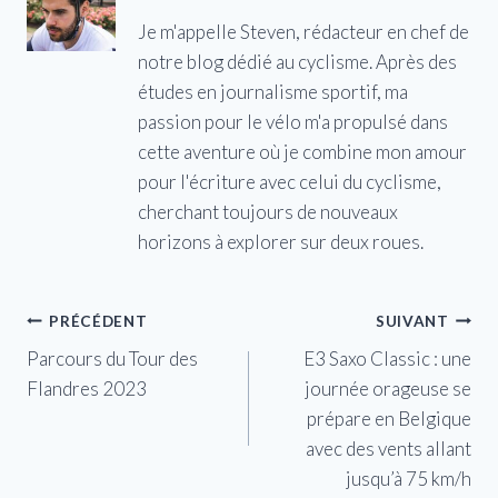
Je m'appelle Steven, rédacteur en chef de
notre blog dédié au cyclisme. Après des
études en journalisme sportif, ma
passion pour le vélo m'a propulsé dans
cette aventure où je combine mon amour
pour l'écriture avec celui du cyclisme,
cherchant toujours de nouveaux
horizons à explorer sur deux roues.
Navigation
PRÉCÉDENT
SUIVANT
Parcours du Tour des
E3 Saxo Classic : une
de
Flandres 2023
journée orageuse se
l’article
prépare en Belgique
avec des vents allant
jusqu’à 75 km/h