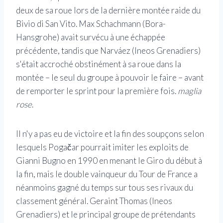
deux de sa roue lors de la dernière montée raide du
Bivio di San Vito. Max Schachmann (Bora-
Hansgrohe) avait survécu à une échappée
précédente, tandis que Narváez (Ineos Grenadiers)
s'était accroché obstinément à sa roue dans la
montée – le seul du groupe à pouvoir le faire – avant
de remporter le sprint pour la première fois.
maglia
rose
.
Il n'y a pas eu de victoire et la fin des soupçons selon
lesquels Pogačar pourrait imiter les exploits de
Gianni Bugno en 1990 en menant le Giro du début à
la fin, mais le double vainqueur du Tour de France a
néanmoins gagné du temps sur tous ses rivaux du
classement général. Geraint Thomas (Ineos
Grenadiers) et le principal groupe de prétendants