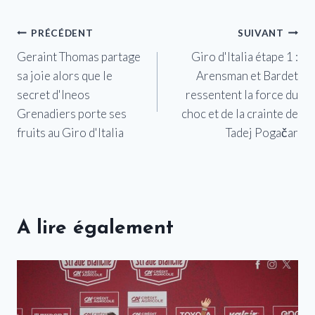
Navigation
PRÉCÉDENT
SUIVANT
Geraint Thomas partage
Giro d'Italia étape 1 :
de
sa joie alors que le
Arensman et Bardet
l’article
secret d'Ineos
ressentent la force du
Grenadiers porte ses
choc et de la crainte de
fruits au Giro d'Italia
Tadej Pogačar
A lire également