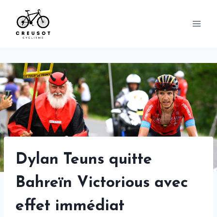
Skip
to
content
Dylan Teuns quitte
Bahreïn Victorious avec
effet immédiat