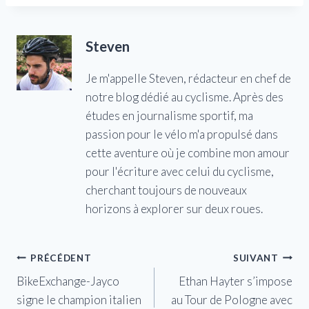
Steven
Je m'appelle Steven, rédacteur en chef de
notre blog dédié au cyclisme. Après des
études en journalisme sportif, ma
passion pour le vélo m'a propulsé dans
cette aventure où je combine mon amour
pour l'écriture avec celui du cyclisme,
cherchant toujours de nouveaux
horizons à explorer sur deux roues.
Navigation
PRÉCÉDENT
SUIVANT
BikeExchange-Jayco
Ethan Hayter s’impose
de
signe le champion italien
au Tour de Pologne avec