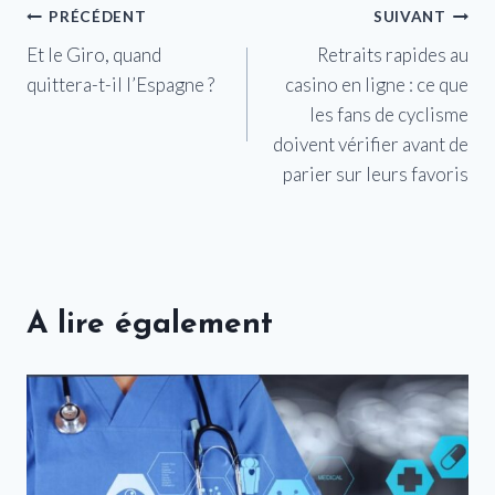
Navigation
PRÉCÉDENT
SUIVANT
Et le Giro, quand
Retraits rapides au
de
quittera-t-il l’Espagne ?
casino en ligne : ce que
l’article
les fans de cyclisme
doivent vérifier avant de
parier sur leurs favoris
A lire également