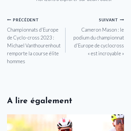
Navigation
PRÉCÉDENT
SUIVANT
Championnats d’Europe
Cameron Mason : le
de
de Cyclo-cross 2023 :
podium du championnat
l’article
Michael Vanthourenhout
d’Europe de cyclocross
remporte la course élite
« est incroyable »
hommes
A lire également