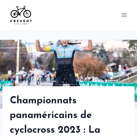
Skip
to
content
Championnats
panaméricains de
cyclocross 2023 : La