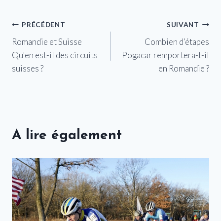
Navigation
PRÉCÉDENT
SUIVANT
Romandie et Suisse
Combien d’étapes
de
Qu'en est-il des circuits
Pogacar remportera-t-il
l’article
suisses ?
en Romandie ?
A lire également