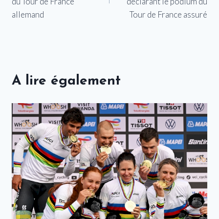
l’article
du Tour de France
déclarant le podium du
allemand
Tour de France assuré
A lire également