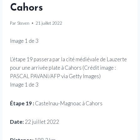
Cahors
Par
Steven
21 juillet 2022
Image
1
de
3
L’étape 19 passera par la cité médiévale de Lauzerte
Prof
pour une arrivée plate à Cahors
(Crédit image :
Ima
PASCAL PAVANI/AFP via Getty Images
)
Image
1
de
3
Étape 19 :
Castelnau-Magnoac à Cahors
Date:
22 juillet 2022