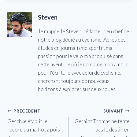
Steven
Je m'appelle Steven, rédacteur en chef de
notre blog dédié au cyclisme. Après des
études en journalisme sportif, ma
passion pour le vélo m'a propulsé dans
cette aventure où je combine mon amour
pour l'écriture avec celui du cyclisme,
cherchant toujours de nouveaux
horizons à explorer sur deux roues.
Navigation
PRÉCÉDENT
SUIVANT
Geschke établit le
Geraint Thomas ne tente
de
record du maillot à pois
pas le destin en