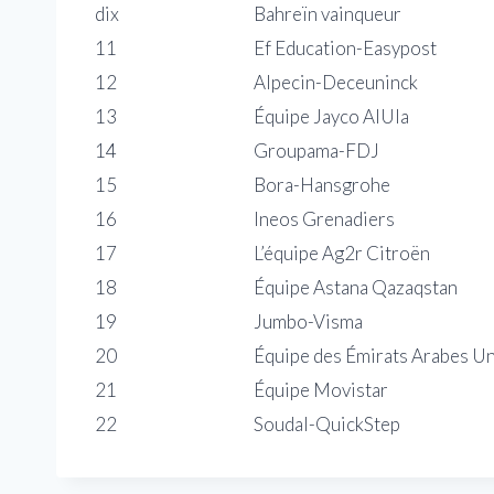
dix
Bahreïn vainqueur
11
Ef Education-Easypost
12
Alpecin-Deceuninck
13
Équipe Jayco AlUla
14
Groupama-FDJ
15
Bora-Hansgrohe
16
Ineos Grenadiers
17
L’équipe Ag2r Citroën
18
Équipe Astana Qazaqstan
19
Jumbo-Visma
20
Équipe des Émirats Arabes Un
21
Équipe Movistar
22
Soudal-QuickStep