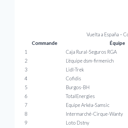
Vuelta a España – C
Commande
Équipe
1
Caja Rural-Seguros RGA
2
L’équipe dsm-firmenich
3
Lidl-Trek
4
Cofidis
5
Burgos-BH
6
TotalEnergies
7
Equipe Arkéa-Samsic
8
Intermarché-Cirque-Wanty
9
Loto Dstny