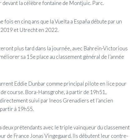
r devant la célèbre fontaine de Montjuïc. Parc.
e fois en cinq ans que la Vuelta a España débute par un
n 2019 et Utrecht en 2022.
eront plus tard dans la journée, avec Bahreïn-Victorious
méliorer sa 15e place au classement général de l’année
urrent Eddie Dunbar comme principal pilote en lice pour
 de course. Bora-Hansgrohe, à partir de 19h51,
directement suivi par Ineos Grenadiers et l’ancien
partir à 19h55.
a deux prétendants avec le triple vainqueur du classement
ur de France Jonas Vingegaard. Ils débutent leur contre-