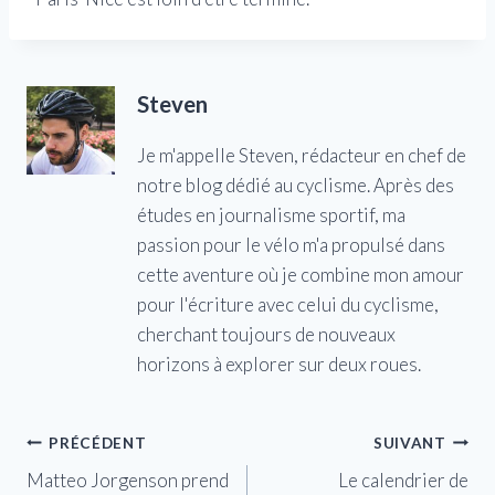
Steven
Je m'appelle Steven, rédacteur en chef de
notre blog dédié au cyclisme. Après des
études en journalisme sportif, ma
passion pour le vélo m'a propulsé dans
cette aventure où je combine mon amour
pour l'écriture avec celui du cyclisme,
cherchant toujours de nouveaux
horizons à explorer sur deux roues.
Navigation
PRÉCÉDENT
SUIVANT
Matteo Jorgenson prend
Le calendrier de
de