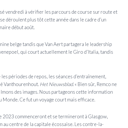
sé vendredi à vérifier les parcours de course sur route et
e déroulent plus tôt cette année dans le cadre d’un
naire début août.
nine belge tandis que Van Aert partagera le leadership
epoel, qui court actuellement le Giro d’Italia, tandis
 les périodes de repos, les séances d’entraînement,
laré Vanthourenhout.
Het Nieuwsblad
. « Bien sûr, Remco ne
, filmons des images. Nous partageons cette information
u Monde. Ce fut un voyage court mais efficace.
e 2023 commenceront et se termineront à Glasgow,
m au centre de la capitale écossaise. Les contre-la-