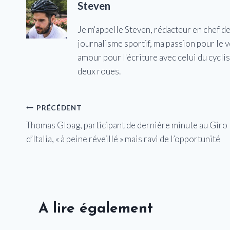
Steven
Je m'appelle Steven, rédacteur en chef d
journalisme sportif, ma passion pour le 
amour pour l'écriture avec celui du cycl
deux roues.
Navigation
PRÉCÉDENT
Thomas Gloag, participant de dernière minute au Giro
de
d’Italia, « à peine réveillé » mais ravi de l’opportunité
l’article
A lire également