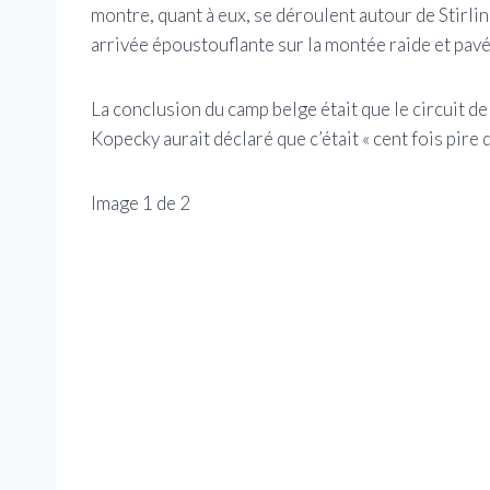
montre, quant à eux, se déroulent autour de Stirli
arrivée époustouflante sur la montée raide et pavé
La conclusion du camp belge était que le circuit d
Kopecky aurait déclaré que c’était « cent fois pire
Image
1
de
2