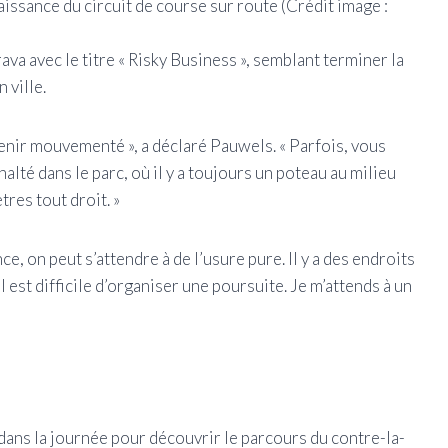
issance du circuit de course sur route
(Crédit image :
rava avec le titre « Risky Business », semblant terminer la
 ville.
venir mouvementé », a déclaré Pauwels. « Parfois, vous
alté dans le parc, où il y a toujours un poteau au milieu
tres tout droit. »
e, on peut s’attendre à de l’usure pure. Il y a des endroits
 est difficile d’organiser une poursuite. Je m’attends à un
t dans la journée pour découvrir le parcours du contre-la-