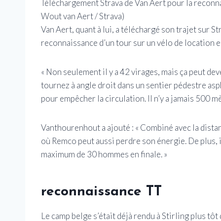
Téléchargement Strava de Van Aert pour la reconna
Wout van Aert / Strava)
Van Aert, quant à lui, a téléchargé son trajet sur St
reconnaissance d’un tour sur un vélo de location en
« Non seulement il y a 42 virages, mais ça peut de
tournez à angle droit dans un sentier pédestre asph
pour empêcher la circulation. Il n’y a jamais 500 mè
Vanthourenhout a ajouté : « Combiné avec la distanc
où Remco peut aussi perdre son énergie. De plus, il
maximum de 30 hommes en finale. »
reconnaissance TT
Le camp belge s’était déjà rendu à Stirling plus tô