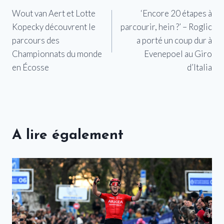
Wout van Aert et Lotte
‘Encore 20 étapes à
de
Kopecky découvrent le
parcourir, hein ?’ – Roglic
l’article
parcours des
a porté un coup dur à
Championnats du monde
Evenepoel au Giro
en Écosse
d’Italia
A lire également