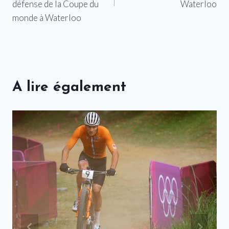
l’article
défense de la Coupe du
Waterloo
monde à Waterloo
A lire également