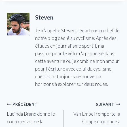
Steven
Je m'appelle Steven, rédacteur en chef de
notre blog dédié au cyclisme. Après des
études en journalisme sportif, ma
passion pour le vélo m'a propulsé dans
cette aventure où je combine mon amour
pour l'écriture avec celui du cyclisme,
cherchant toujours de nouveaux
horizons à explorer sur deux roues.
Navigation
PRÉCÉDENT
SUIVANT
Lucinda Brand donne le
Van Empel remporte la
de
coup d’envoi de la
Coupe du monde à