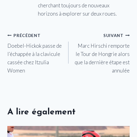
cherchant toujours de nouveaux
horizons à explorer sur deux roues.
Navigation
PRÉCÉDENT
SUIVANT
Doebel-Hickok passe de
Marc Hirschi remporte
de
l’échappée à la clavicule
le Tour de Hongrie alors
l’article
cassée chez Itzulia
que la dernière étape est
Women
annulée
A lire également