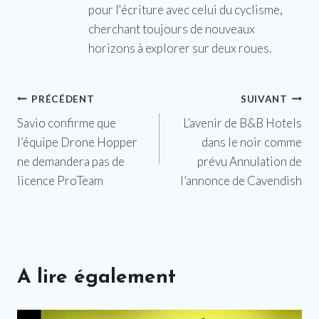
pour l'écriture avec celui du cyclisme,
cherchant toujours de nouveaux
horizons à explorer sur deux roues.
Navigation
PRÉCÉDENT
SUIVANT
Savio confirme que
L’avenir de B&B Hotels
de
l’équipe Drone Hopper
dans le noir comme
l’article
ne demandera pas de
prévu Annulation de
licence ProTeam
l’annonce de Cavendish
A lire également