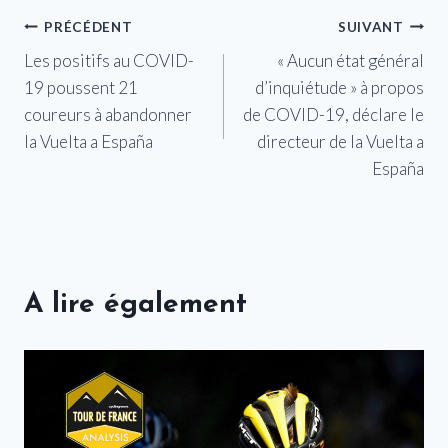
Navigation
PRÉCÉDENT
SUIVANT
Les positifs au COVID-
« Aucun état général
de
19 poussent 21
d’inquiétude » à propos
l’article
coureurs à abandonner
de COVID-19, déclare le
la Vuelta a España
directeur de la Vuelta a
España
A lire également