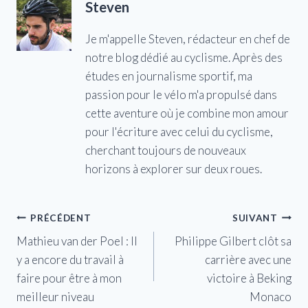
Steven
Je m'appelle Steven, rédacteur en chef de
notre blog dédié au cyclisme. Après des
études en journalisme sportif, ma
passion pour le vélo m'a propulsé dans
cette aventure où je combine mon amour
pour l'écriture avec celui du cyclisme,
cherchant toujours de nouveaux
horizons à explorer sur deux roues.
Navigation
PRÉCÉDENT
SUIVANT
Mathieu van der Poel : Il
Philippe Gilbert clôt sa
de
y a encore du travail à
carrière avec une
l’article
faire pour être à mon
victoire à Beking
meilleur niveau
Monaco