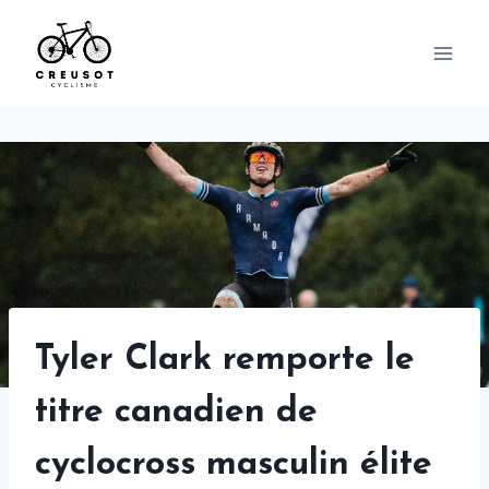
Skip
to
content
Tyler Clark remporte le
titre canadien de
cyclocross masculin élite