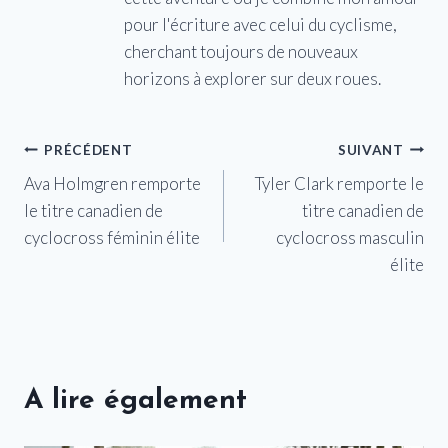
pour l'écriture avec celui du cyclisme,
cherchant toujours de nouveaux
horizons à explorer sur deux roues.
Navigation
PRÉCÉDENT
SUIVANT
Ava Holmgren remporte
Tyler Clark remporte le
de
le titre canadien de
titre canadien de
l’article
cyclocross féminin élite
cyclocross masculin
élite
A lire également