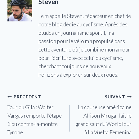
Steven
Je m'appelle Steven, rédacteur en chef de
notre blog dédié au cyclisme. Après des
études en journalisme sportif, ma
passion pour le vélo m'a propulsé dans
cette aventure où je combine mon amour
pour l'écriture avec celui du cyclisme,
cherchant toujours de nouveaux
horizons à explorer sur deux roues.
Navigation
PRÉCÉDENT
SUIVANT
Tour du Gila : Walter
La coureuse américaine
de
Vargas remporte l’étape
Allison Mrugal fait le
l’article
3 du contre-la-montre
grand saut du WorldTour
Tyrone
à La Vuelta Femenina