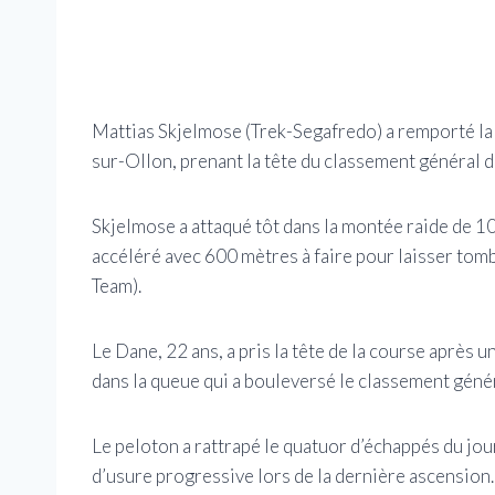
Mattias Skjelmose (Trek-Segafredo) a remporté la vi
sur-Ollon, prenant la tête du classement général d
Skjelmose a attaqué tôt dans la montée raide de 1
accéléré avec 600 mètres à faire pour laisser to
Team).
Le
Dane, 22 ans, a pris la tête de la course après
dans la queue qui a bouleversé le classement généra
Le peloton a rattrapé le quatuor d’échappés du jou
d’usure progressive lors de la dernière ascension.