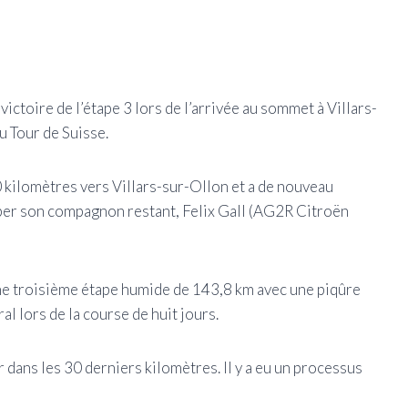
Mile
imag
ctoire de l’étape 3 lors de l’arrivée au sommet à Villars-
u Tour de Suisse.
0 kilomètres vers Villars-sur-Ollon et a de nouveau
mber son compagnon restant, Felix Gall (AG2R Citroën
 une troisième étape humide de 143,8 km avec une piqûre
l lors de la course de huit jours.
r dans les 30 derniers
kilomètres. Il y a eu un processus