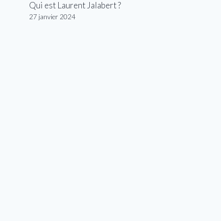
Qui est Laurent Jalabert ?
27 janvier 2024
s Scotson de Groupama-FDJ conduit le peloton derrière une
e : Dario Belingheri/Getty Images)