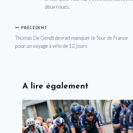
deux roues.
Navigation
PRÉCÉDENT
Thomas De Gendt devrait manquer le Tour de France
de
pour un voyage à vélo de 12 jours
l’article
A lire également