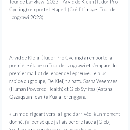
Tour de Langkawi 2023 – Arvid de Kleijn (Tudor Pro
Cycling) remporte l’étape 1
(Crédit image : Tour de
Langkawi 2023)
Le p
éta
Arvid de Kleijn (Tudor Pro Cycling) a remporté la
première étape du Tour de Langkawi et s’empare du
premier maillot de leader de l’épreuve. Le plus
rapide du groupe, De Kleijn a battu Sasha Weemaes
(Human Powered Health) et Gleb Syritsa (Astana
Qazaqstan Team) à Kuala Terengganu.
« En me dirigeant vers la ligne d’arrivée, à un moment
donné, j’ai pensé que j’allais perdre face à [Gleb]
Syritsa en raison de sa puissance de sprint