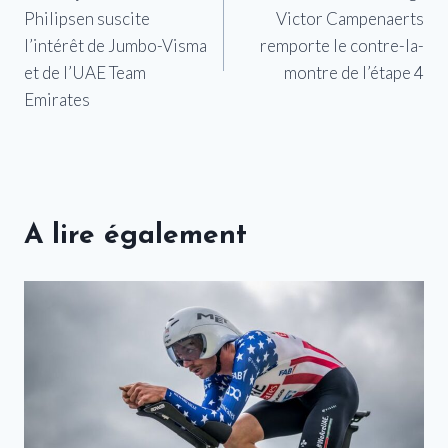
de
Philipsen suscite
Victor Campenaerts
l’article
l’intérêt de Jumbo-Visma
remporte le contre-la-
et de l’UAE Team
montre de l’étape 4
Emirates
A lire également