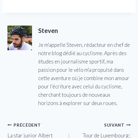
Steven
Je m'appelle Steven, rédacteur en chef de
notre blog dédié au cyclisme. Après des
études en journalisme sportif, ma
passion pour le vélo m'a propulsé dans
cette aventure où je combine mon amour
pour l'écriture avec celui du cyclisme,
cherchant toujours de nouveaux
horizons à explorer sur deux roues.
Navigation
PRÉCÉDENT
SUIVANT
La star junior Albert
Tour de Luxembourg :