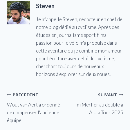
Steven
Je m'appelle Steven, rédacteur en chef de
notre blog dédié au cyclisme. Après des
études en journalisme sportif, ma
passion pour le vélo m'a propulsé dans
cette aventure où je combine mon amour
pour l'écriture avec celui du cyclisme,
cherchant toujours de nouveaux
horizons à explorer sur deux roues.
Navigation
PRÉCÉDENT
SUIVANT
Wout van Aert a ordonné
Tim Merlier au double à
de
de compenser l'ancienne
Alula Tour 2025
l’article
équipe