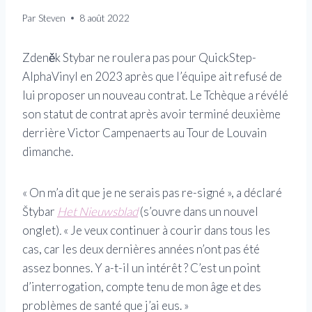
Par
Steven
8 août 2022
Zdeněk Stybar ne roulera pas pour QuickStep-
AlphaVinyl en 2023 après que l’équipe ait refusé de
lui proposer un nouveau contrat. Le Tchèque a révélé
son statut de contrat après avoir terminé deuxième
derrière Victor Campenaerts au Tour de Louvain
dimanche.
« On m’a dit que je ne serais pas re-signé », a déclaré
Štybar
Het Nieuwsblad
(s’ouvre dans un nouvel
onglet)
.
« Je veux continuer à courir dans tous les
cas, car les deux dernières années n’ont pas été
assez bonnes. Y a-t-il un intérêt ? C’est un point
d’interrogation, compte tenu de mon âge et des
problèmes de santé que j’ai eus. »