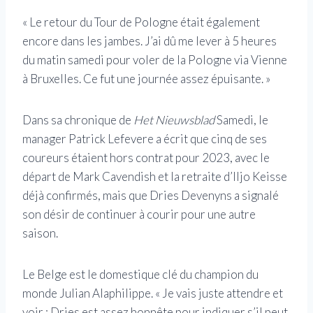
« Le retour du Tour de Pologne était également
encore dans les jambes. J’ai dû me lever à 5 heures
du matin samedi pour voler de la Pologne via Vienne
à Bruxelles. Ce fut une journée assez épuisante. »
Dans sa chronique de
Het Nieuwsblad
Samedi, le
manager Patrick Lefevere a écrit que cinq de ses
coureurs étaient hors contrat pour 2023, avec le
départ de Mark Cavendish et la retraite d’Iljo Keisse
déjà confirmés, mais que Dries Devenyns a signalé
son désir de continuer à courir pour une autre
saison.
Le Belge est le domestique clé du champion du
monde Julian Alaphilippe. « Je vais juste attendre et
voir : Dries est assez honnête pour indiquer s’il peut