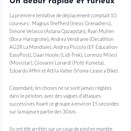
Un début rapide et furieux
La première tentative de déplacement comptait 10
coureurs : Magnus Sheffield (Ineos Grenadiers),
Simone Velasco (Astana Qazaqstan), Ryan Mullen
(Bora-Hansgrohe), Andrea Vendrame (Decathlon
AG2R La Mondiale), Andrea Piccolo (EF Education-
EasyPost), Daan Hoole. (Lidl-Trek), Lorenzo Milesi
(Movistar), Giovanni Lonardi (Polti Kometa),
Edoardo Affini et Attila Valter (Visma-Lease a Bike).
Cependant, les choses ne se sont jamais réglées
dans le peloton, avec des vagues d'attaques
successives fixant ce groupe à environ 15 secondes
sur la majeure partie des 30 km.
Ils ont été arrêtés sur un coup de pied en montée