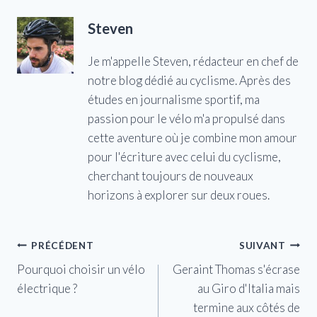
Steven
Je m'appelle Steven, rédacteur en chef de
notre blog dédié au cyclisme. Après des
études en journalisme sportif, ma
passion pour le vélo m'a propulsé dans
cette aventure où je combine mon amour
pour l'écriture avec celui du cyclisme,
cherchant toujours de nouveaux
horizons à explorer sur deux roues.
Navigation
PRÉCÉDENT
SUIVANT
Pourquoi choisir un vélo
Geraint Thomas s'écrase
de
électrique ?
au Giro d'Italia mais
l’article
termine aux côtés de