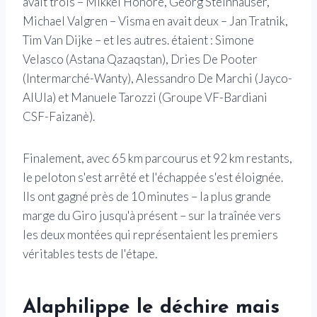
avait trois – Mikkel Honoré, Georg Steinhauser,
Michael Valgren – Visma en avait deux – Jan Tratnik,
Tim Van Dijke – et les autres. étaient : Simone
Velasco (Astana Qazaqstan), Dries De Pooter
(Intermarché-Wanty), Alessandro De Marchi (Jayco-
AlUla) et Manuele Tarozzi (Groupe VF-Bardiani
CSF-Faizanè).
Finalement, avec 65 km parcourus et 92 km restants,
le peloton s'est arrêté et l'échappée s'est éloignée.
Ils ont gagné près de 10 minutes – la plus grande
marge du Giro jusqu'à présent – sur la traînée vers
les deux montées qui représentaient les premiers
véritables tests de l'étape.
Alaphilippe le déchire mais