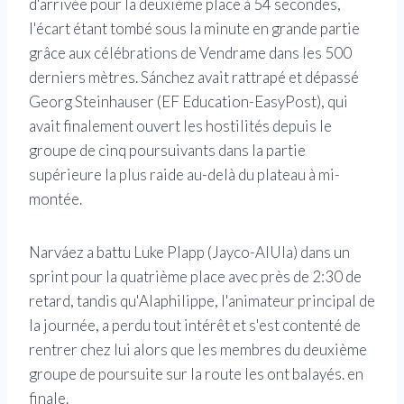
d'arrivée pour la deuxième place à 54 secondes,
l'écart étant tombé sous la minute en grande partie
grâce aux célébrations de Vendrame dans les 500
derniers mètres. Sánchez avait rattrapé et dépassé
Georg Steinhauser (EF Education-EasyPost), qui
avait finalement ouvert les hostilités depuis le
groupe de cinq poursuivants dans la partie
supérieure la plus raide au-delà du plateau à mi-
montée.
Narváez a battu Luke Plapp (Jayco-AlUla) dans un
sprint pour la quatrième place avec près de 2:30 de
retard, tandis qu'Alaphilippe, l'animateur principal de
la journée, a perdu tout intérêt et s'est contenté de
rentrer chez lui alors que les membres du deuxième
groupe de poursuite sur la route les ont balayés. en
finale.