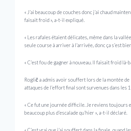
« J’ai beaucoup de couches donc j’ai chaud maintenant
faisait froid », a-t-il expliqué.
« Les rafales étaient délicates, même dans la vallée 
seule course à arriver à l’arrivée, donc ça s’est bie
« C’est fou de gagner à nouveau. Il faisait froid là-
Roglič a admis avoir souffert lors de la montée de 1
attaques de l’effort final sont survenues dans les 
« Ce fut une journée difficile. Je reviens toujours
beaucoup plus d’escalade qu’hier », a-t-il déclaré.
« C’est vrai que j’ai souffert dans la finale, quand