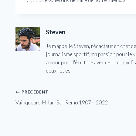
ici, nous essaierons de faire de notre mieux. »
Steven
Je m'appelle Steven, rédacteur en chef d
journalisme sportif, ma passion pour le 
amour pour l'écriture avec celui du cycl
deux roues.
Navigation
PRÉCÉDENT
Vainqueurs Milan-San Remo 1907 – 2022
de
l’article