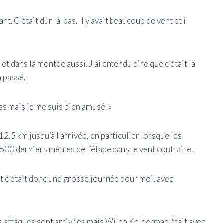
. C’était dur là-bas. Il y avait beaucoup de vent et il
et dans la montée aussi. J’ai entendu dire que c’était la
n passé.
bas mais je me suis bien amusé. »
2,5 km jusqu’à l’arrivée, en particulier lorsque les
1500 derniers mètres de l’étape dans le vent contraire.
 et c’était donc une grosse journée pour moi, avec
 les attaques sont arrivées mais Wilco Kelderman était avec