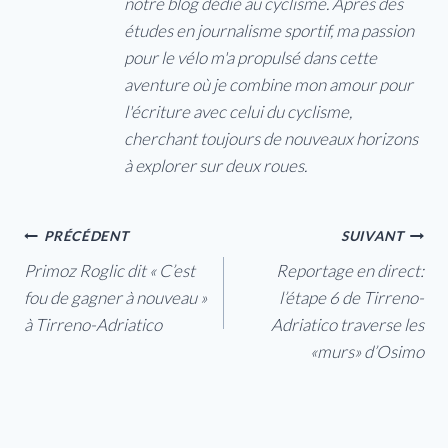
notre blog dédié au cyclisme. Après des
études en journalisme sportif, ma passion
pour le vélo m'a propulsé dans cette
aventure où je combine mon amour pour
l'écriture avec celui du cyclisme,
cherchant toujours de nouveaux horizons
à explorer sur deux roues.
Navigation
PRÉCÉDENT
SUIVANT
Primoz Roglic dit « C’est
Reportage en direct:
de
fou de gagner à nouveau »
l’étape 6 de Tirreno-
l’article
à Tirreno-Adriatico
Adriatico traverse les
«murs» d’Osimo