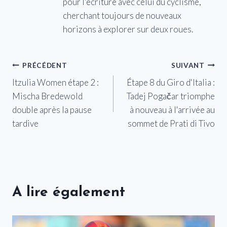
pour l'écriture avec celui du cyclisme,
cherchant toujours de nouveaux
horizons à explorer sur deux roues.
Navigation
PRÉCÉDENT
SUIVANT
Itzulia Women étape 2 :
Étape 8 du Giro d'Italia :
de
Mischa Bredewold
Tadej Pogačar triomphe
l’article
double après la pause
à nouveau à l'arrivée au
tardive
sommet de Prati di Tivo
A lire également