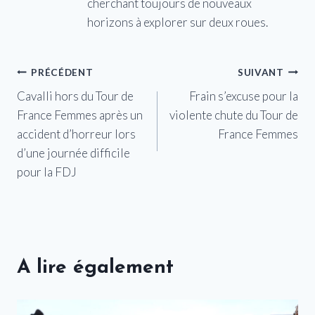
cherchant toujours de nouveaux
horizons à explorer sur deux roues.
Navigation
PRÉCÉDENT
SUIVANT
Cavalli hors du Tour de
Frain s’excuse pour la
de
France Femmes après un
violente chute du Tour de
l’article
accident d’horreur lors
France Femmes
d’une journée difficile
pour la FDJ
A lire également