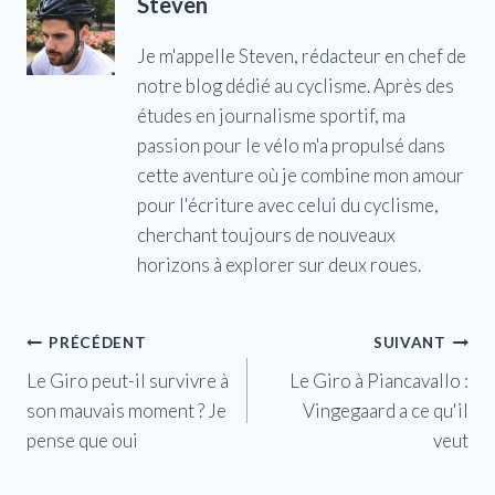
Steven
Je m'appelle Steven, rédacteur en chef de
notre blog dédié au cyclisme. Après des
études en journalisme sportif, ma
passion pour le vélo m'a propulsé dans
cette aventure où je combine mon amour
pour l'écriture avec celui du cyclisme,
cherchant toujours de nouveaux
horizons à explorer sur deux roues.
Navigation
PRÉCÉDENT
SUIVANT
Le Giro peut-il survivre à
Le Giro à Piancavallo :
de
son mauvais moment ? Je
Vingegaard a ce qu'il
l’article
pense que oui
veut