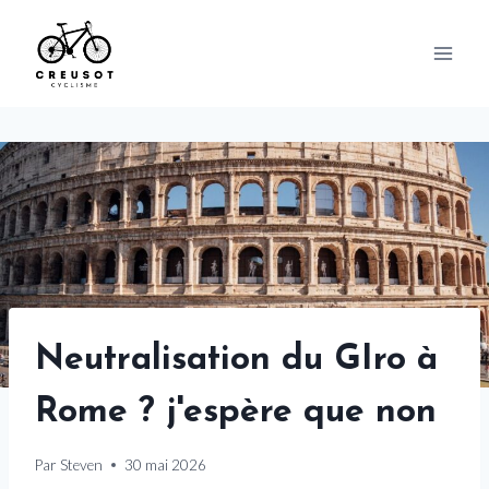
Skip
to
content
Neutralisation du GIro à
Rome ? j'espère que non
Par
Steven
30 mai 2026