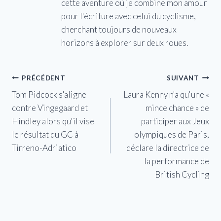
cette aventure où je combine mon amour
pour l'écriture avec celui du cyclisme,
cherchant toujours de nouveaux
horizons à explorer sur deux roues.
Navigation
PRÉCÉDENT
SUIVANT
Tom Pidcock s'aligne
Laura Kenny n'a qu'une «
de
contre Vingegaard et
mince chance » de
l’article
Hindley alors qu'il vise
participer aux Jeux
le résultat du GC à
olympiques de Paris,
Tirreno-Adriatico
déclare la directrice de
la performance de
British Cycling