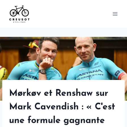
Skip
to
content
Mørkøv et Renshaw sur
Mark Cavendish : « C'est
une formule gagnante