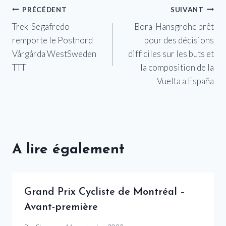
Navigation
PRÉCÉDENT
SUIVANT
Trek-Segafredo
Bora-Hansgrohe prêt
de
remporte le Postnord
pour des décisions
l’article
Vårgårda WestSweden
difficiles sur les buts et
TTT
la composition de la
Vuelta a España
A lire également
Grand Prix Cycliste de Montréal –
Avant-première