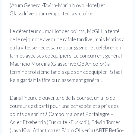
(Atum General-Tavira-Maria Novo Hotel) et
Glassdrive pour remporter la victoire.
Le détenteur du maillot des points, McGill, a tenté
de le rejoindre avec une rafale tardive, mais Matias a
eu la vitesse nécessaire pour gagner et célébrer en
larmes avec ses coéquipiers. Le concurrent général
Mauricio Moreira (Glassdrive Q8 Anicolor) a
terminé troisième tandis que son coéquipier Rafael
Reis gardait la tête du classement général.
Dans l’heure d’ouverture de la course, un trio de
coureurs est parti pour une échappée et a pris des
points de sprint à Campo Maior et Portalegre –
Asier Etxeberria (Euskaltel-Euskadi), Edwin Torres
(Java Kiwi Atlántico) et Fábio Oliveria (ABTF Betão-