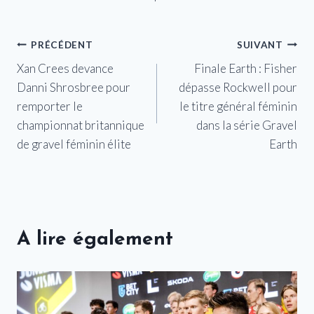
Navigation
PRÉCÉDENT
SUIVANT
Xan Crees devance
Finale Earth : Fisher
de
Danni Shrosbree pour
dépasse Rockwell pour
l’article
remporter le
le titre général féminin
championnat britannique
dans la série Gravel
de gravel féminin élite
Earth
A lire également