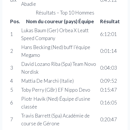
Abadie
Résultats – Top 10 Hommes
Pos.
Nom du coureur (pays) Équipe
Résultat
Lukas Baum (Ger) Orbea X Leatt
1
6:12:01
Speed ​​Company
Hans Becking (Ned) buff l’équipe
2
0:01:14
Megamo
David Lozano Riba (Spa) Team Novo
3
0:04:03
Nordisk
4
Mattia De Marchi (Italie)
0:09:52
5
Toby Perry (GBr) EF Nippo Devo
0:15:47
Piotr Havik (Ned) Équipe d’usine
6
0:16:05
classée
Travis Barrett (Spa) Académie de
7
0:20:47
course de Gérone