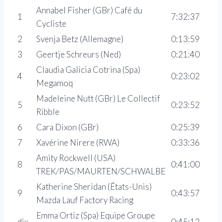
Annabel Fisher (GBr) Café du
1
7:32:37
Cycliste
2
Svenja Betz (Allemagne)
0:13:59
3
Geertje Schreurs (Ned)
0:21:40
Claudia Galicia Cotrina (Spa)
4
0:23:02
Megamoq
Madeleine Nutt (GBr) Le Collectif
5
0:23:52
Ribble
6
Cara Dixon (GBr)
0:25:39
7
Xavérine Nirere (RWA)
0:33:36
Amity Rockwell (USA)
8
0:41:00
TREK/PAS/MAURTEN/SCHWALBE
Katherine Sheridan (États-Unis)
9
0:43:57
Mazda Lauf Factory Racing
Emma Ortiz (Spa) Equipe Groupe
dix
0:45:12