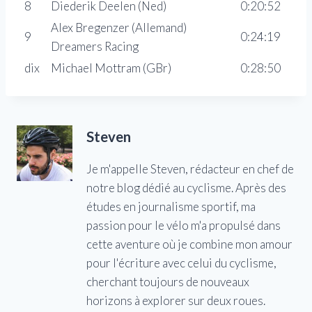
8
Diederik Deelen (Ned)
0:20:52
Alex Bregenzer (Allemand)
9
0:24:19
Dreamers Racing
dix
Michael Mottram (GBr)
0:28:50
Steven
Je m'appelle Steven, rédacteur en chef de
notre blog dédié au cyclisme. Après des
études en journalisme sportif, ma
passion pour le vélo m'a propulsé dans
cette aventure où je combine mon amour
pour l'écriture avec celui du cyclisme,
cherchant toujours de nouveaux
horizons à explorer sur deux roues.