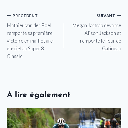
Navigation
PRÉCÉDENT
SUIVANT
Mathieu van der Poel
Megan Jastrab devance
de
remporte sa première
Alison Jackson et
l’article
victoire en maillot arc-
remporte le Tour de
en-ciel au Super 8
Gatineau
Classic
A lire également