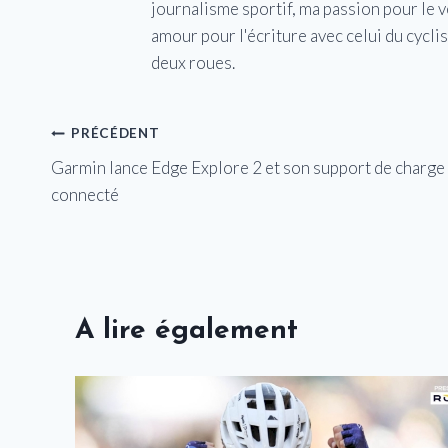
journalisme sportif, ma passion pour le 
amour pour l'écriture avec celui du cycl
deux roues.
Navigation
PRÉCÉDENT
Garmin lance Edge Explore 2 et son support de charge
de
connecté
l’article
A lire également