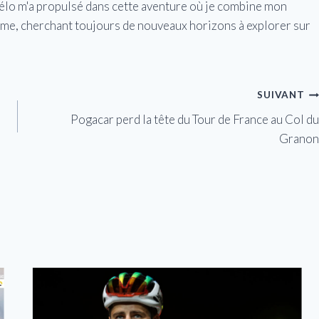
vélo m'a propulsé dans cette aventure où je combine mon
isme, cherchant toujours de nouveaux horizons à explorer sur
SUIVANT
Pogacar perd la tête du Tour de France au Col du
Granon