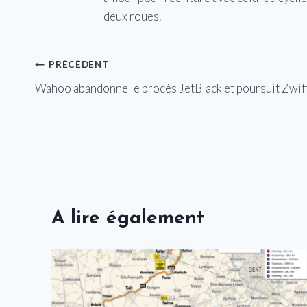
deux roues.
Navigation
PRÉCÉDENT
Wahoo abandonne le procès JetBlack et poursuit Zwif
de
l’article
A lire également