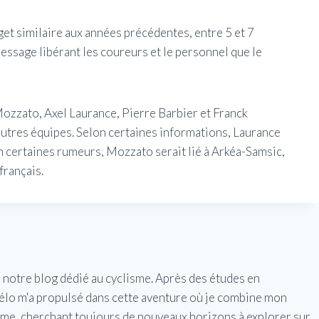
et similaire aux années précédentes, entre 5 et 7
message libérant les coureurs et le personnel que le
zzato, Axel Laurance, Pierre Barbier et Franck
utres équipes. Selon certaines informations, Laurance
n certaines rumeurs, Mozzato serait lié à Arkéa-Samsic,
français.
e notre blog dédié au cyclisme. Après des études en
vélo m'a propulsé dans cette aventure où je combine mon
isme, cherchant toujours de nouveaux horizons à explorer sur