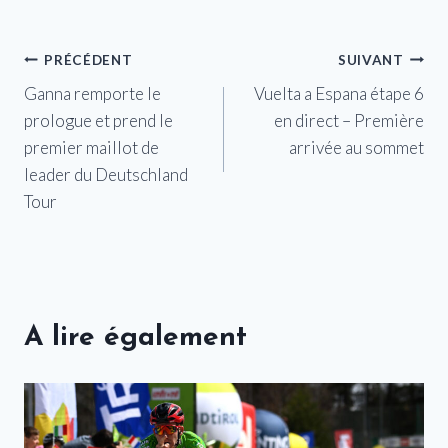
Navigation
PRÉCÉDENT
SUIVANT
Ganna remporte le
Vuelta a Espana étape 6
de
prologue et prend le
en direct – Première
l’article
premier maillot de
arrivée au sommet
leader du Deutschland
Tour
A lire également