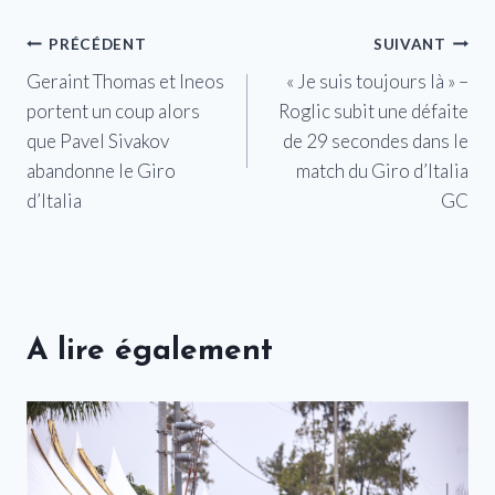
Navigation
PRÉCÉDENT
SUIVANT
Geraint Thomas et Ineos
« Je suis toujours là » –
de
portent un coup alors
Roglic subit une défaite
l’article
que Pavel Sivakov
de 29 secondes dans le
abandonne le Giro
match du Giro d’Italia
d’Italia
GC
A lire également