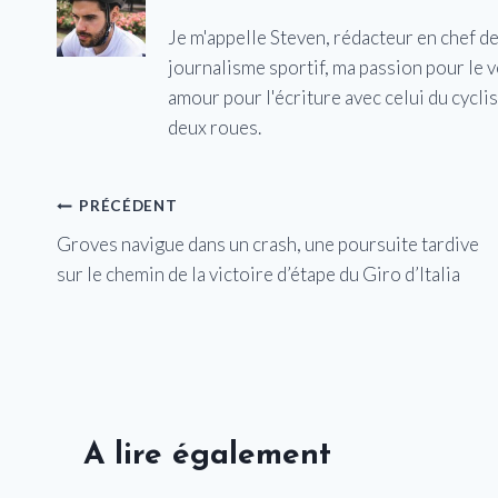
Je m'appelle Steven, rédacteur en chef d
journalisme sportif, ma passion pour le 
amour pour l'écriture avec celui du cycl
deux roues.
Navigation
PRÉCÉDENT
Groves navigue dans un crash, une poursuite tardive
de
sur le chemin de la victoire d’étape du Giro d’Italia
l’article
A lire également