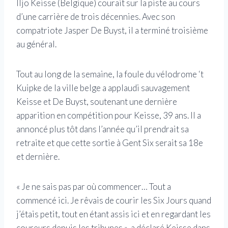
Iljo Keisse (Belgique) courait sur la piste au cours
d’une carrière de trois décennies. Avec son
compatriote Jasper De Buyst, il a terminé troisième
au général.
Tout au long de la semaine, la foule du vélodrome ‘t
Kuipke de la ville belge a applaudi sauvagement
Keisse et De Buyst, soutenant une dernière
apparition en compétition pour Keisse, 39 ans. Il a
annoncé plus tôt dans l’année qu’il prendrait sa
retraite et que cette sortie à Gent Six serait sa 18e
et dernière.
« Je ne sais pas par où commencer… Tout a
commencé ici. Je rêvais de courir les Six Jours quand
j’étais petit, tout en étant assis ici et en regardant les
coureurs depuis les tribunes », a déclaré Keisse dans