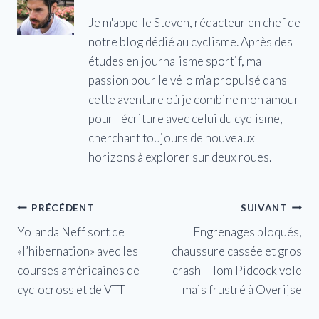
Je m'appelle Steven, rédacteur en chef de
notre blog dédié au cyclisme. Après des
études en journalisme sportif, ma
passion pour le vélo m'a propulsé dans
cette aventure où je combine mon amour
pour l'écriture avec celui du cyclisme,
cherchant toujours de nouveaux
horizons à explorer sur deux roues.
Navigation
PRÉCÉDENT
SUIVANT
Yolanda Neff sort de
Engrenages bloqués,
de
«l’hibernation» avec les
chaussure cassée et gros
l’article
courses américaines de
crash – Tom Pidcock vole
cyclocross et de VTT
mais frustré à Overijse