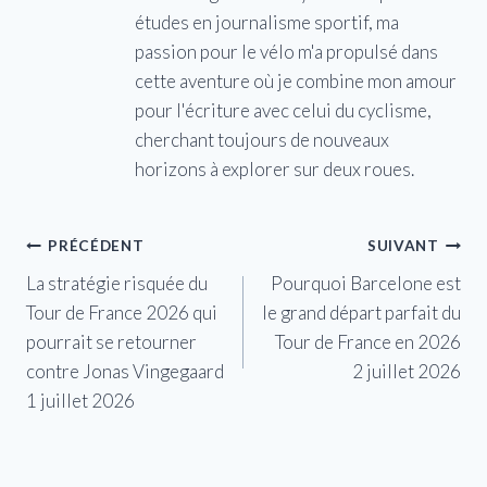
études en journalisme sportif, ma
passion pour le vélo m'a propulsé dans
cette aventure où je combine mon amour
pour l'écriture avec celui du cyclisme,
cherchant toujours de nouveaux
horizons à explorer sur deux roues.
Navigation
PRÉCÉDENT
SUIVANT
La stratégie risquée du
Pourquoi Barcelone est
de
Tour de France 2026 qui
le grand départ parfait du
l’article
pourrait se retourner
Tour de France en 2026
contre Jonas Vingegaard
2 juillet 2026
1 juillet 2026