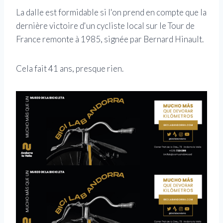
La dalle est formidable si l'on prend en compte que la
dernière victoire d'un cycliste local sur le Tour de
France remonte à 1985, signée par Bernard Hinault.
Cela fait 41 ans, presque rien.